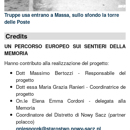
Truppe usa entrano a Massa, sullo sfondo la torre
T
delle Poste
p
Credits
UN PERCORSO EUROPEO SUI SENTIERI DELLA
MEMORIA
Hanno contributo alla realizzazione del progetto:
Dott Massimo Bertozzi - Responsabile del
progetto
Dott essa Maria Grazia Ranieri - Coordinatrice de
progetto
On.le Elena Emma Cordoni - delegata alla
Memoria
Coordinatore del Distretto di Nowy Sacz (partner
polacco)
gniesporek@starostwo.nowy-sacz.pl